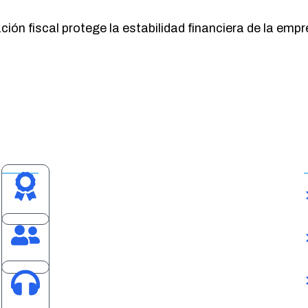
ión fiscal protege la estabilidad financiera de la emp
¿Por qué elegirnos?
Más de 45 años de experiencia
Soluciones probadas que generan
resultados reales.
Atención Personalizada
Nos adaptamos a las necesidades
específicas del negocio.
Soporte Continuo
Acompañamiento constante antes,
durante y después de cada proyecto.