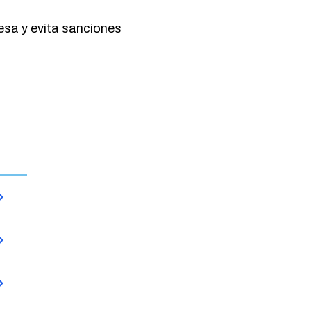
resa y evita sanciones
Servicios
Desarrollo de Software
Consultoría Legal, Fiscal y Administrativa
Accesos Clientes