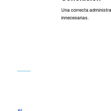
Una correcta administrac
innecesarias.
Comersac Soluciones
Administrativas y Capacitación
Empresarial
Brindamos soluciones administrativas, fiscales y
tecnológicas que garantizan una gestión eficiente
de la nómina, el cumplimiento de las obligaciones
laborales y fiscales, y la tranquilidad de saber que tu
empresa opera siempre conforme a la legislación
vigente.