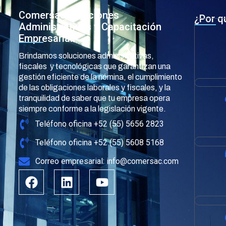
Comersac Soluciones
¿Por q
Administrativas y Capacitación
Empresarial
Brindamos soluciones administrativas,
fiscales y tecnológicas que garantizan una
gestión eficiente de la nómina, el cumplimiento
de las obligaciones laborales y fiscales, y la
tranquilidad de saber que tu empresa opera
siempre conforme a la legislación vigente.
Teléfono oficina +52 (55) 5656 2823
Teléfono oficina +52 (55) 5608 5168
Correo empresarial: info@comersac.com