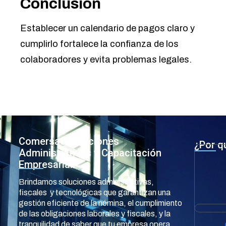
Conclusión
Establecer un calendario de pagos claro y
cumplirlo fortalece la confianza de los
colaboradores y evita problemas legales.
Comersac Soluciones
¿Por q
Administrativas y Capacitación
Empresarial
Brindamos soluciones administrativas,
fiscales y tecnológicas que garantizan una
gestión eficiente de la nómina, el cumplimiento
de las obligaciones laborales y fiscales, y la
tranquilidad de saber que tu empresa opera